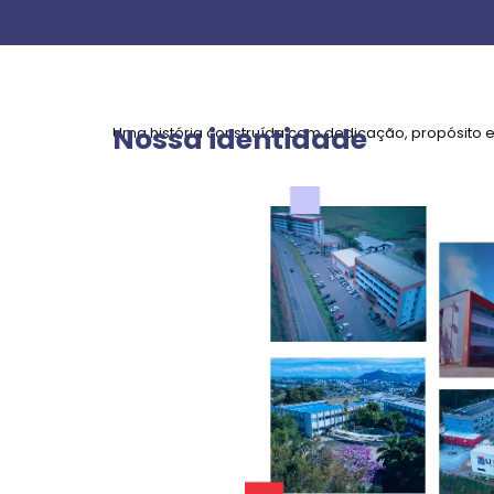
Nossa identidade
Uma história construída com dedicação, propósito