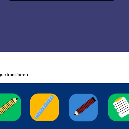
 que transforma