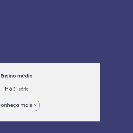
Ensino médio
1ª à 3ª série
onheça mais >