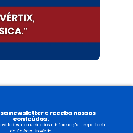
sa newsletter e receba nossos
conteúdos.
 novidades, comunicados e informações importantes
do Colégio Univértix.