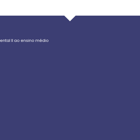
ntal II ao ensino médio